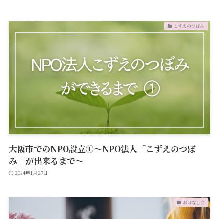
こずえのつぼみ
大阪市でのNPO設立①～NPO法人「こずえのつぼ
み」が出来るまで～
2024年1月27日
おはなし会